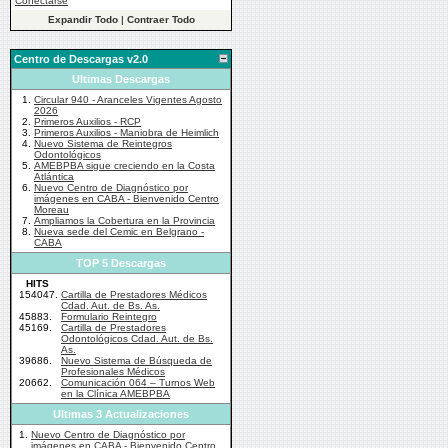
Conectarse
Expandir Todo
|
Contraer Todo
Centro de Descargas v2.0
Ultimas Descargas
1.
Circular 940 - Aranceles Vigentes Agosto
2026
2.
Primeros Auxilios - RCP
3.
Primeros Auxilios - Maniobra de Heimlich
4.
Nuevo Sistema de Reintegros
Odontológicos
5.
AMEBPBA sigue creciendo en la Costa
Atlántica
6.
Nuevo Centro de Diagnóstico por
imágenes en CABA - Bienvenido Centro
Moreau
7.
Ampliamos la Cobertura en la Provincia
8.
Nueva sede del Cemic en Belgrano -
CABA
TOP 5 Descargas
HITS
154047.
Cartilla de Prestadores Médicos
Cdad. Aut. de Bs. As.
45883.
Formulario Reintegro
45169.
Cartilla de Prestadores
Odontológicos Cdad. Aut. de Bs.
As.
39686.
Nuevo Sistema de Búsqueda de
Profesionales Médicos
20662.
Comunicación 064 – Turnos Web
en la Clínica AMEBPBA
Ultimas 3 Actualizaciones
1.
Nuevo Centro de Diagnóstico por
imágenes en CABA - Bienvenido Centro