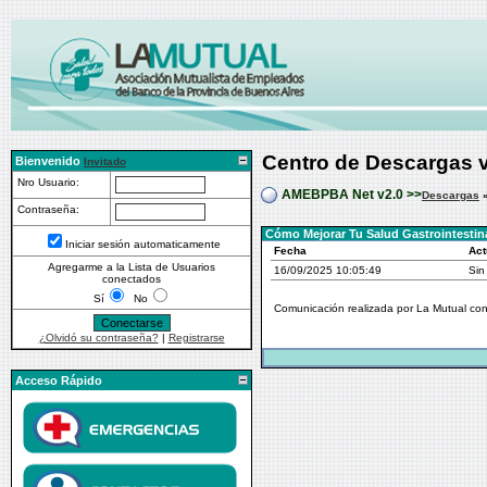
Centro de Descargas 
Bienvenido
Invitado
Nro Usuario:
AMEBPBA Net v2.0 >>
Descargas
Contraseña:
Cómo Mejorar Tu Salud Gastrointestin
Iniciar sesión automaticamente
Fecha
Act
Agregarme a la Lista de Usuarios
16/09/2025 10:05:49
Sin
conectados
Sí
No
Comunicación realizada por La Mutual con 
¿Olvidó su contraseña?
|
Registrarse
Acceso Rápido