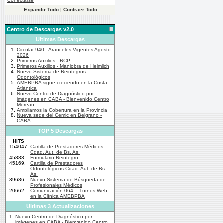
Conectarse
Expandir Todo
|
Contraer Todo
Centro de Descargas v2.0
Ultimas Descargas
1.
Circular 940 - Aranceles Vigentes Agosto
2026
2.
Primeros Auxilios - RCP
3.
Primeros Auxilios - Maniobra de Heimlich
4.
Nuevo Sistema de Reintegros
Odontológicos
5.
AMEBPBA sigue creciendo en la Costa
Atlántica
6.
Nuevo Centro de Diagnóstico por
imágenes en CABA - Bienvenido Centro
Moreau
7.
Ampliamos la Cobertura en la Provincia
8.
Nueva sede del Cemic en Belgrano -
CABA
TOP 5 Descargas
HITS
154047.
Cartilla de Prestadores Médicos
Cdad. Aut. de Bs. As.
45883.
Formulario Reintegro
45169.
Cartilla de Prestadores
Odontológicos Cdad. Aut. de Bs.
As.
39686.
Nuevo Sistema de Búsqueda de
Profesionales Médicos
20662.
Comunicación 064 – Turnos Web
en la Clínica AMEBPBA
Ultimas 3 Actualizaciones
1.
Nuevo Centro de Diagnóstico por
imágenes en CABA - Bienvenido Centro