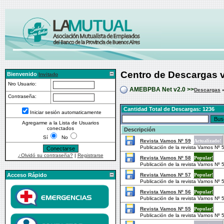
Centro de Descargas 
Bienvenido
Invitado
Nro Usuario:
AMEBPBA Net v2.0 >>
Descargas
Contraseña:
Cantidad Total de Descargas: 1236
Iniciar sesión automaticamente
Agregarme a la Lista de Usuarios
conectados
Descripción
Sí
No
Revista Vamos Nº 59
Actualizado!
Publicación de la revista Vamos N
¿Olvidó su contraseña?
|
Registrarse
Revista Vamos Nº 58
Popular!
Publicación de la revista Vamos N
Acceso Rápido
Revista Vamos Nº 57
Popular!
Publicación de la revista Vamos N
Revista Vamos Nº 56
Popular!
Publicación de la revista Vamos N
Revista Vamos Nº 55
Popular!
Publicación de la revista Vamos N