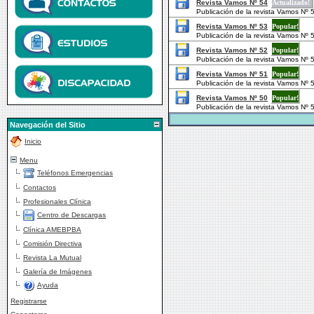
Revista Vamos Nº 54
Actualizado!
Publicación de la revista Vamos N
Revista Vamos Nº 53
Popular!
Publicación de la revista Vamos N
Revista Vamos Nº 52
Popular!
Publicación de la revista Vamos N
Revista Vamos Nº 51
Popular!
Publicación de la revista Vamos N
Revista Vamos Nº 50
Popular!
Publicación de la revista Vamos N
Navegación del Sitio
Inicio
Menu
Teléfonos Emergencias
Contactos
Profesionales Clínica
Centro de Descargas
Clínica AMEBPBA
Comisión Directiva
Revista La Mutual
Galería de Imágenes
Ayuda
Registrarse