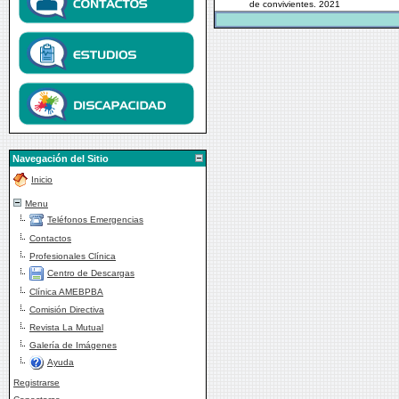
de convivientes. 2021
Navegación del Sitio
Inicio
Menu
Teléfonos Emergencias
Contactos
Profesionales Clínica
Centro de Descargas
Clínica AMEBPBA
Comisión Directiva
Revista La Mutual
Galería de Imágenes
Ayuda
Registrarse