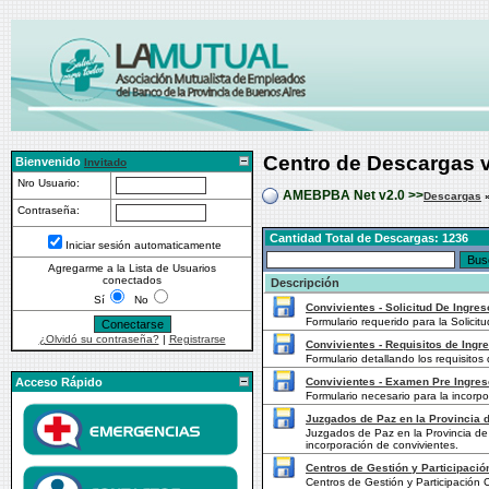
Centro de Descargas 
Bienvenido
Invitado
Nro Usuario:
AMEBPBA Net v2.0 >>
Descargas
Contraseña:
Cantidad Total de Descargas: 1236
Iniciar sesión automaticamente
Agregarme a la Lista de Usuarios
conectados
Descripción
Sí
No
Convivientes - Solicitud De Ingres
Formulario requerido para la Solicit
¿Olvidó su contraseña?
|
Registrarse
Convivientes - Requisitos de Ingr
Formulario detallando los requisitos
Acceso Rápido
Convivientes - Examen Pre Ingres
Formulario necesario para la incorp
Juzgados de Paz en la Provincia d
Juzgados de Paz en la Provincia de 
incorporación de convivientes.
Centros de Gestión y Participació
Centros de Gestión y Participación C