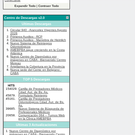
Conectarse
Expandir Todo
|
Contraer Todo
Centro de Descargas v2.0
Ultimas Descargas
1.
Circular 940 - Aranceles Vigentes Agosto
2026
2.
Primeros Auxilios - RCP
3.
Primeros Auxilios - Maniobra de Heimlich
4.
Nuevo Sistema de Reintegros
Odontológicos
5.
AMEBPBA sigue creciendo en la Costa
Atlántica
6.
Nuevo Centro de Diagnóstico por
imágenes en CABA - Bienvenido Centro
Moreau
7.
Ampliamos la Cobertura en la Provincia
8.
Nueva sede del Cemic en Belgrano -
CABA
TOP 5 Descargas
HITS
154029.
Cartilla de Prestadores Médicos
Cdad. Aut. de Bs. As.
45879.
Formulario Reintegro
45161.
Cartilla de Prestadores
Odontológicos Cdad. Aut. de Bs.
As.
39685.
Nuevo Sistema de Búsqueda de
Profesionales Médicos
20658.
Comunicación 064 – Turnos Web
en la Clínica AMEBPBA
Ultimas 3 Actualizaciones
1.
Nuevo Centro de Diagnóstico por
imágenes en CABA - Bienvenido Centro