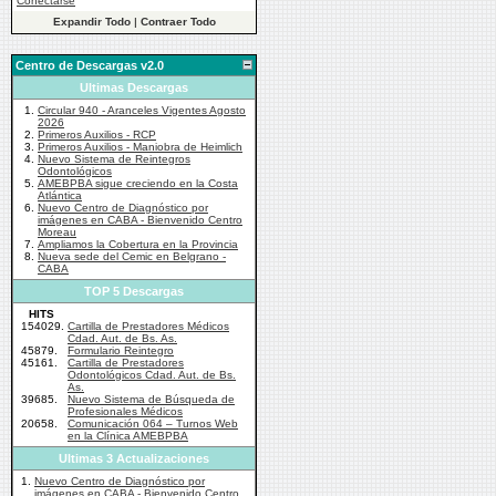
Conectarse
Expandir Todo
|
Contraer Todo
Centro de Descargas v2.0
Ultimas Descargas
1.
Circular 940 - Aranceles Vigentes Agosto
2026
2.
Primeros Auxilios - RCP
3.
Primeros Auxilios - Maniobra de Heimlich
4.
Nuevo Sistema de Reintegros
Odontológicos
5.
AMEBPBA sigue creciendo en la Costa
Atlántica
6.
Nuevo Centro de Diagnóstico por
imágenes en CABA - Bienvenido Centro
Moreau
7.
Ampliamos la Cobertura en la Provincia
8.
Nueva sede del Cemic en Belgrano -
CABA
TOP 5 Descargas
HITS
154029.
Cartilla de Prestadores Médicos
Cdad. Aut. de Bs. As.
45879.
Formulario Reintegro
45161.
Cartilla de Prestadores
Odontológicos Cdad. Aut. de Bs.
As.
39685.
Nuevo Sistema de Búsqueda de
Profesionales Médicos
20658.
Comunicación 064 – Turnos Web
en la Clínica AMEBPBA
Ultimas 3 Actualizaciones
1.
Nuevo Centro de Diagnóstico por
imágenes en CABA - Bienvenido Centro