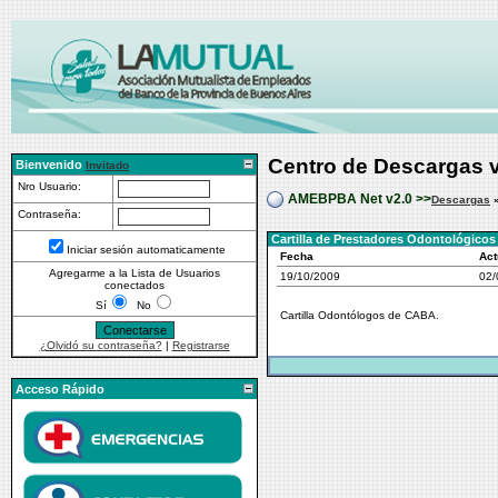
Centro de Descargas 
Bienvenido
Invitado
Nro Usuario:
AMEBPBA Net v2.0 >>
Descargas
Contraseña:
Cartilla de Prestadores Odontológicos 
Iniciar sesión automaticamente
Fecha
Act
Agregarme a la Lista de Usuarios
19/10/2009
02/
conectados
Sí
No
Cartilla Odontólogos de CABA.
¿Olvidó su contraseña?
|
Registrarse
Acceso Rápido