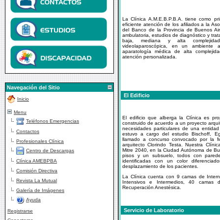
La Clínica A.M.E.B.P.B.A. tiene como prin
eficiente atención de los afiliados a la A
del Banco de la Provincia de Buenos Air
ambulatoria, estudios de diagnóstico y trat
baja, mediana y alta complejid
videolaparoscópica, en un ambiente al
aparatología médica de alta complejid
atención personalizada.
Navegación del Sitio
El Edificio
Inicio
Menu
El edificio que alberga la Clínica es pr
Teléfonos Emergencias
construido de acuerdo a un proyecto arqui
necesidades particulares de una entidad
Contactos
estuvo a cargo del estudio Bischoff, 
llamado a concurso convocado por la Mu
Profesionales Clínica
arquitecto Clorindo Testa. Nuestra Clíni
Mitre 2040, en la Ciudad Autónoma de Buen
Centro de Descargas
pisos y un subsuelo, todos con parede
Clínica AMEBPBA
identificadas con un color diferenciador
desplazamiento de los pacientes.
Comisión Directiva
La Clínica cuenta con 9 camas de Inter
Revista La Mutual
Intensivos e Intermedios, 40 camas
Recuperación Anestésica.
Galería de Imágenes
Ayuda
Servicio de Laboratorio
Registrarse