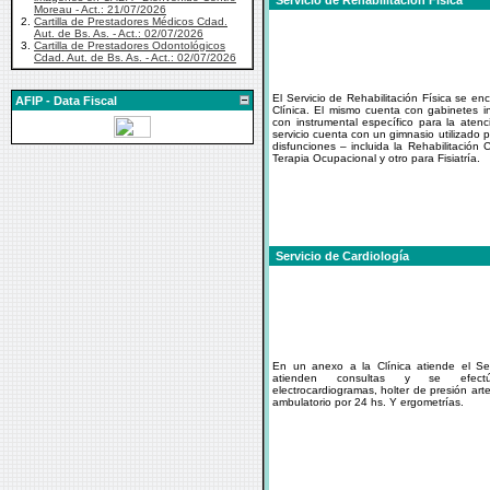
Servicio de Rehabilitación Física
Moreau - Act.: 21/07/2026
2.
Cartilla de Prestadores Médicos Cdad.
Aut. de Bs. As. - Act.: 02/07/2026
3.
Cartilla de Prestadores Odontológicos
Cdad. Aut. de Bs. As. - Act.: 02/07/2026
El Servicio de Rehabilitación Física se e
AFIP - Data Fiscal
Clínica. El mismo cuenta con gabinetes i
con instrumental específico para la aten
servicio cuenta con un gimnasio utilizado p
disfunciones – incluida la Rehabilitación 
Terapia Ocupacional y otro para Fisiatría.
Servicio de Cardiología
En un anexo a la Clínica atiende el Se
atienden consultas y se efectú
electrocardiogramas, holter de presión arte
ambulatorio por 24 hs. Y ergometrías.