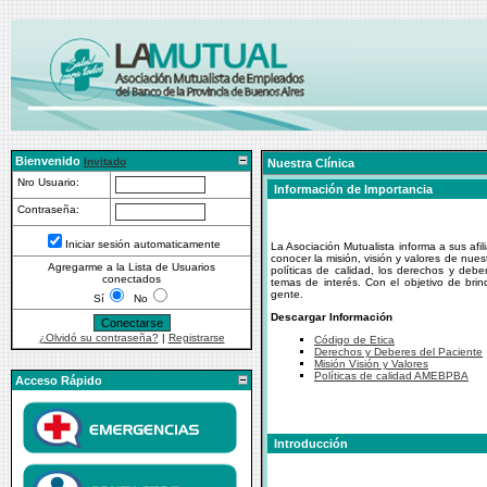
Bienvenido
Invitado
Nuestra Clínica
Nro Usuario:
Información de Importancia
Contraseña:
Iniciar sesión automaticamente
La Asociación Mutualista informa a sus afi
conocer la misión, visión y valores de nue
Agregarme a la Lista de Usuarios
políticas de calidad, los derechos y debe
conectados
temas de interés. Con el objetivo de brin
gente.
Sí
No
Descargar Información
¿Olvidó su contraseña?
|
Registrarse
Código de Etica
Derechos y Deberes del Paciente
Misión Visión y Valores
Políticas de calidad AMEBPBA
Acceso Rápido
Introducción