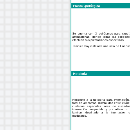
Planta Quirúrgica
Se cuenta con 3 quirófanos para cirug
ambulatorias, donde todas las especiali
efectúan sus prestaciones específicas.
También hay instalada una sala de Endosco
Hotelería
Respecto a la hotelería para internació
total de 49 camas, distribuidas entre el ár
cuidados especiales, área de cuidados
internación compartida y por último un 
laminar, destinado a la internación 
medulares.