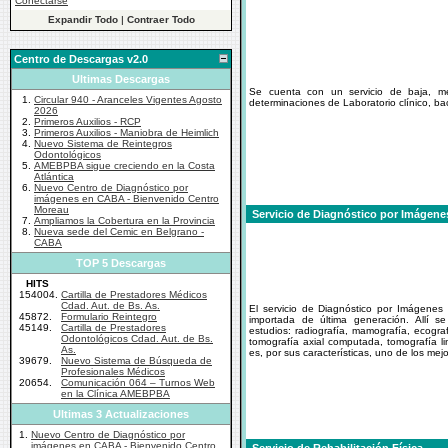
Conectarse
Expandir Todo
|
Contraer Todo
Centro de Descargas v2.0
Ultimas Descargas
Se cuenta con un servicio de baja, me
1.
Circular 940 - Aranceles Vigentes Agosto
determinaciones de Laboratorio clínico, bac
2026
2.
Primeros Auxilios - RCP
3.
Primeros Auxilios - Maniobra de Heimlich
4.
Nuevo Sistema de Reintegros
Odontológicos
5.
AMEBPBA sigue creciendo en la Costa
Atlántica
6.
Nuevo Centro de Diagnóstico por
imágenes en CABA - Bienvenido Centro
Moreau
Servicio de Diagnóstico por Imágene
7.
Ampliamos la Cobertura en la Provincia
8.
Nueva sede del Cemic en Belgrano -
CABA
TOP 5 Descargas
HITS
154004.
Cartilla de Prestadores Médicos
Cdad. Aut. de Bs. As.
El servicio de Diagnóstico por Imágenes
45872.
Formulario Reintegro
importada de última generación. Allí 
45149.
Cartilla de Prestadores
estudios: radiografía, mamografía, ecograf
Odontológicos Cdad. Aut. de Bs.
tomografía axial computada, tomografía li
As.
es, por sus características, uno de los mej
39679.
Nuevo Sistema de Búsqueda de
Profesionales Médicos
20654.
Comunicación 064 – Turnos Web
en la Clínica AMEBPBA
Ultimas 3 Actualizaciones
1.
Nuevo Centro de Diagnóstico por
imágenes en CABA - Bienvenido Centro