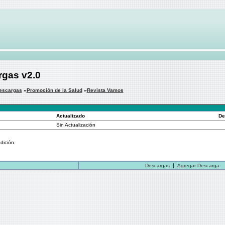
rgas v2.0
escargas
»
Promoción de la Salud
»
Revista Vamos
Actualizado
De
Sin Actualización
dición.
|
Descargas
Agregar Descarga