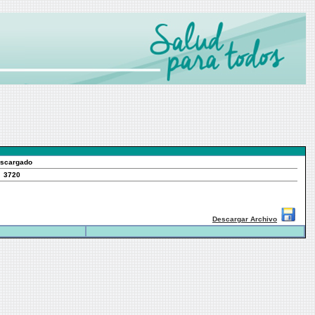
scargado
3720
Descargar Archivo