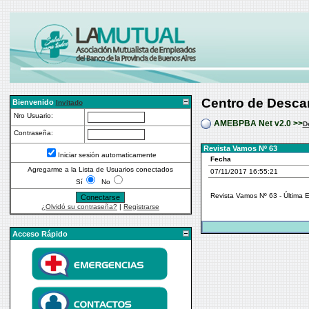
Centro de Desca
Bienvenido
Invitado
Nro Usuario:
AMEBPBA Net v2.0 >>
D
Contraseña:
Revista Vamos Nº 63
Iniciar sesión automaticamente
Fecha
Agregarme a la Lista de Usuarios conectados
07/11/2017 16:55:21
Sí
No
Revista Vamos Nº 63 - Última E
¿Olvidó su contraseña?
|
Registrarse
Acceso Rápido