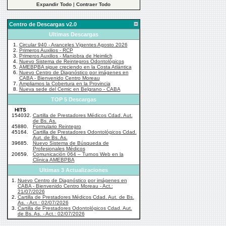
Expandir Todo
|
Contraer Todo
Centro de Descargas v2.0
Ultimas Descargas
1.
Circular 940 - Aranceles Vigentes Agosto 2026
2.
Primeros Auxilios - RCP
3.
Primeros Auxilios - Maniobra de Heimlich
4.
Nuevo Sistema de Reintegros Odontológicos
5.
AMEBPBA sigue creciendo en la Costa Atlántica
6.
Nuevo Centro de Diagnóstico por imágenes en
CABA - Bienvenido Centro Moreau
7.
Ampliamos la Cobertura en la Provincia
8.
Nueva sede del Cemic en Belgrano - CABA
TOP 5 Descargas
HITS
154032.
Cartilla de Prestadores Médicos Cdad. Aut.
de Bs. As.
45880.
Formulario Reintegro
45164.
Cartilla de Prestadores Odontológicos Cdad.
Aut. de Bs. As.
39685.
Nuevo Sistema de Búsqueda de
Profesionales Médicos
20659.
Comunicación 064 – Turnos Web en la
Clínica AMEBPBA
Ultimas 3 Actualizaciones
1.
Nuevo Centro de Diagnóstico por imágenes en
CABA - Bienvenido Centro Moreau - Act.:
21/07/2026
2.
Cartilla de Prestadores Médicos Cdad. Aut. de Bs.
As. - Act.: 02/07/2026
3.
Cartilla de Prestadores Odontológicos Cdad. Aut.
de Bs. As. - Act.: 02/07/2026