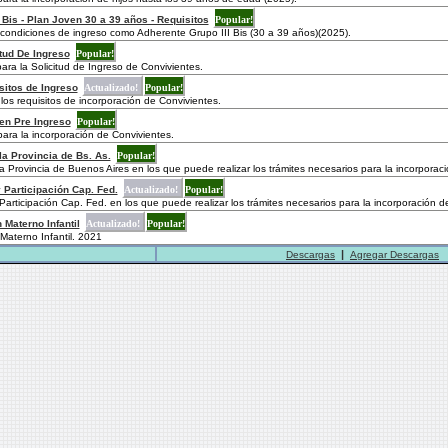
 Bis - Plan Joven 30 a 39 años - Requisitos
Popular!
 condiciones de ingreso como Adherente Grupo III Bis (30 a 39 años)(2025).
itud De Ingreso
Popular!
ara la Solicitud de Ingreso de Convivientes.
sitos de Ingreso
Actualizado!
Popular!
los requisitos de incorporación de Convivientes.
en Pre Ingreso
Popular!
para la incorporación de Convivientes.
a Provincia de Bs. As.
Popular!
 Provincia de Buenos Aires en los que puede realizar los trámites necesarios para la incorporaci
 Participación Cap. Fed.
Actualizado!
Popular!
Participación Cap. Fed. en los que puede realizar los trámites necesarios para la incorporación d
Materno Infantil
Actualizado!
Popular!
aterno Infantil. 2021
|
Descargas
Agregar Descargas