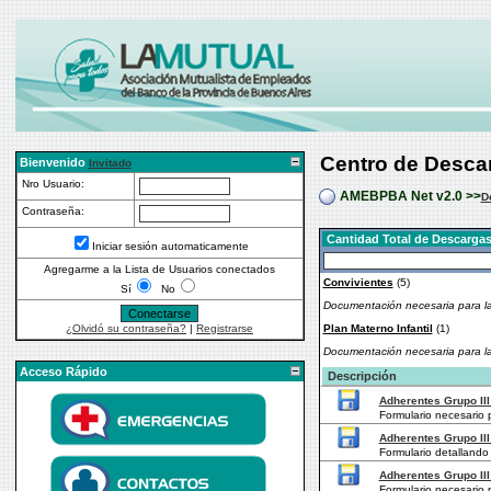
Centro de Desca
Bienvenido
Invitado
Nro Usuario:
AMEBPBA Net v2.0 >>
D
Contraseña:
Cantidad Total de Descargas
Iniciar sesión automaticamente
Agregarme a la Lista de Usuarios conectados
Convivientes
(5)
Sí
No
Documentación necesaria para la
¿Olvidó su contraseña?
|
Registrarse
Plan Materno Infantil
(1)
Documentación necesaria para la 
Acceso Rápido
Descripción
Adherentes Grupo III 
Formulario necesario 
Adherentes Grupo III
Formulario detallando 
Adherentes Grupo III
Formulario necesario 