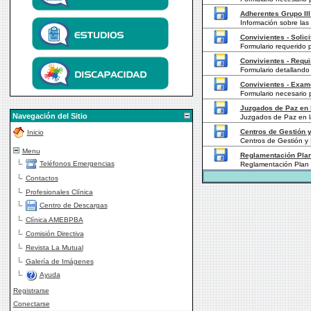
Adherentes Grupo III
Información sobre las
Convivientes - Solic
Formulario requerido p
Convivientes - Requi
Formulario detallando 
Convivientes - Exam
Formulario necesario 
Juzgados de Paz en l
Navegación del Sitio
Juzgados de Paz en la
Centros de Gestión y
Inicio
Centros de Gestión y 
Menu
Reglamentación Plan 
Teléfonos Emergencias
Reglamentación Plan M
Contactos
Profesionales Clínica
Centro de Descargas
Clínica AMEBPBA
Comisión Directiva
Revista La Mutual
Galería de Imágenes
Ayuda
Registrarse
Conectarse