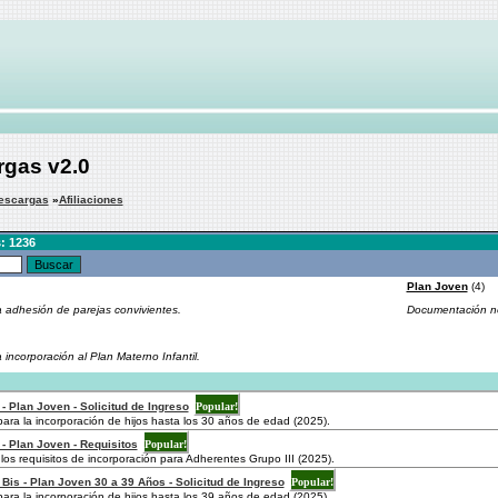
rgas v2.0
escargas
»
Afiliaciones
: 1236
Plan Joven
(4)
 adhesión de parejas convivientes.
Documentación ne
incorporación al Plan Materno Infantil.
- Plan Joven - Solicitud de Ingreso
Popular!
para la incorporación de hijos hasta los 30 años de edad (2025).
 - Plan Joven - Requisitos
Popular!
los requisitos de incorporación para Adherentes Grupo III (2025).
 Bis - Plan Joven 30 a 39 Años - Solicitud de Ingreso
Popular!
para la incorporación de hijos hasta los 39 años de edad (2025).