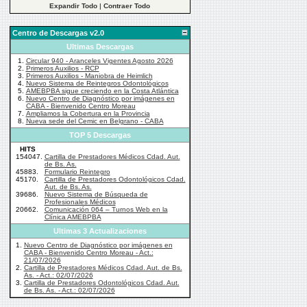
Expandir Todo
|
Contraer Todo
Centro de Descargas v2.0
Ultimas Descargas
1.
Circular 940 - Aranceles Vigentes Agosto 2026
2.
Primeros Auxilios - RCP
3.
Primeros Auxilios - Maniobra de Heimlich
4.
Nuevo Sistema de Reintegros Odontológicos
5.
AMEBPBA sigue creciendo en la Costa Atlántica
6.
Nuevo Centro de Diagnóstico por imágenes en
CABA - Bienvenido Centro Moreau
7.
Ampliamos la Cobertura en la Provincia
8.
Nueva sede del Cemic en Belgrano - CABA
TOP 5 Descargas
HITS
154047.
Cartilla de Prestadores Médicos Cdad. Aut.
de Bs. As.
45883.
Formulario Reintegro
45170.
Cartilla de Prestadores Odontológicos Cdad.
Aut. de Bs. As.
39686.
Nuevo Sistema de Búsqueda de
Profesionales Médicos
20662.
Comunicación 064 – Turnos Web en la
Clínica AMEBPBA
Ultimas 3 Actualizaciones
1.
Nuevo Centro de Diagnóstico por imágenes en
CABA - Bienvenido Centro Moreau - Act.:
21/07/2026
2.
Cartilla de Prestadores Médicos Cdad. Aut. de Bs.
As. - Act.: 02/07/2026
3.
Cartilla de Prestadores Odontológicos Cdad. Aut.
de Bs. As. - Act.: 02/07/2026