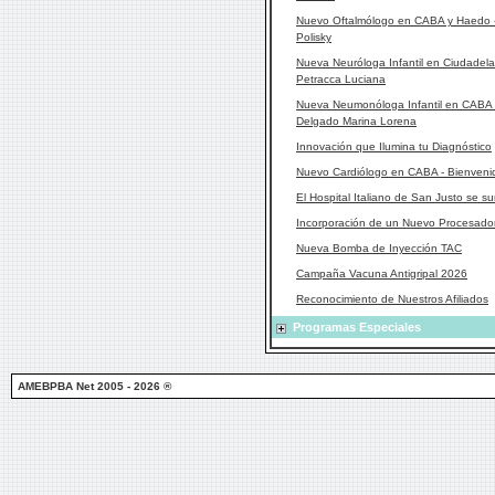
Nuevo Oftalmólogo en CABA y Haedo - 
Polisky
Nueva Neuróloga Infantil en Ciudadela
Petracca Luciana
Nueva Neumonóloga Infantil en CABA -
Delgado Marina Lorena
Innovación que Ilumina tu Diagnóstico
Nuevo Cardiólogo en CABA - Bienvenido
El Hospital Italiano de San Justo se
Incorporación de un Nuevo Procesado
Nueva Bomba de Inyección TAC
Campaña Vacuna Antigripal 2026
Reconocimiento de Nuestros Afiliados
Programas Especiales
AMEBPBA Net 2005 - 2026 ®