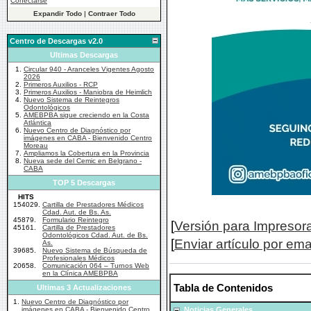
Conectarse
Expandir Todo
|
Contraer Todo
Centro de Descargas v2.0
Ultimas Descargas
1.
Circular 940 - Aranceles Vigentes Agosto
2026
2.
Primeros Auxilios - RCP
3.
Primeros Auxilios - Maniobra de Heimlich
4.
Nuevo Sistema de Reintegros
Odontológicos
5.
AMEBPBA sigue creciendo en la Costa
Atlántica
6.
Nuevo Centro de Diagnóstico por
imágenes en CABA - Bienvenido Centro
Moreau
7.
Ampliamos la Cobertura en la Provincia
8.
Nueva sede del Cemic en Belgrano -
CABA
TOP 5 Descargas
HITS
154029.
Cartilla de Prestadores Médicos
Cdad. Aut. de Bs. As.
45879.
Formulario Reintegro
[
Versión para Impresor
45161.
Cartilla de Prestadores
Odontológicos Cdad. Aut. de Bs.
[
Enviar artículo por ema
As.
39685.
Nuevo Sistema de Búsqueda de
Profesionales Médicos
20658.
Comunicación 064 – Turnos Web
en la Clínica AMEBPBA
Tabla de Contenidos
Ultimas 3 Actualizaciones
1.
Nuevo Centro de Diagnóstico por
imágenes en CABA - Bienvenido Centro
Noticias Generales