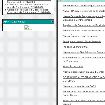
Moreau - Act.: 21/07/2026
2.
Cartilla de Prestadores Médicos Cdad.
Nuevo Sistema de Reintegros Odontol
Aut. de Bs. As. - Act.: 02/07/2026
3.
Cartilla de Prestadores Odontológicos
AMEBPBA sigue creciendo en la Costa 
Cdad. Aut. de Bs. As. - Act.: 02/07/2026
Nuevo Centro de Diagnóstico por imá
Bienvenido Centro Moreau
AFIP - Data Fiscal
Ampliamos la Cobertura en la Provinci
Nueva sede del Cemic en Belgrano -
Nueva Óptica en San Fernando
Festejamos nuestro 89º Aniversario
¡Ya salió La Mutual #1!
Nueva sede en San Miguel del Sanator
Te recordamos la cobertura del Sanat
en Zona Norte
Feliz Día del Padre
Nueva Incorporación en Salud Mental
GESTION DE AUTORIZACIONES - AC
ESTUDIOS
Nueva Incorporación en CABA
Nuevo Prestador De Servicio De Diagn
Bahía Blanca
Formación en Control de Infecciones:
Calidad