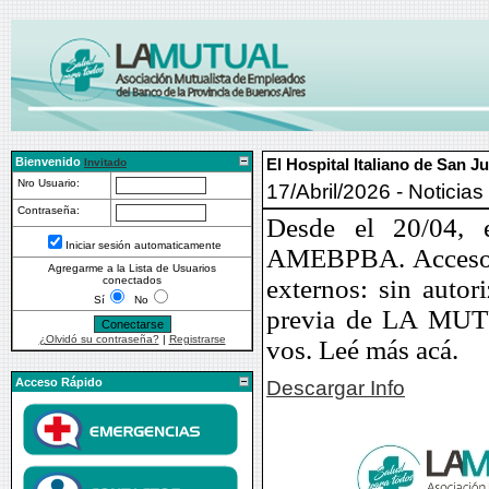
Bienvenido
El Hospital Italiano de San
Invitado
Nro Usuario:
17/Abril/2026 - Noticia
Contraseña:
Desde el 20/04, 
Iniciar sesión automaticamente
AMEBPBA. Acceso co
Agregarme a la Lista de Usuarios
conectados
externos: sin autor
Sí
No
previa de LA MUTU
¿Olvidó su contraseña?
|
Registrarse
vos. Leé más acá.
Acceso Rápido
Descargar Info