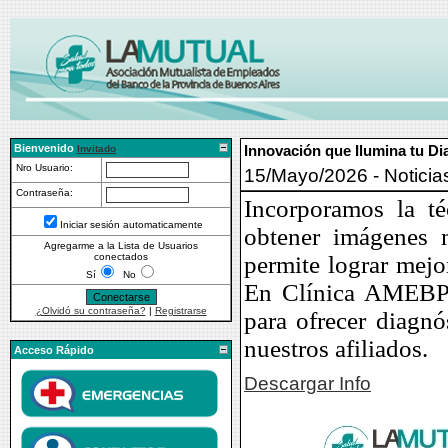
Bienvenido
Innovación que Ilumina tu D
Invitado
Nro Usuario:
15/Mayo/2026 - Noticia
Contraseña:
Incorporamos la té
Iniciar sesión automaticamente
obtener imágenes m
Agregarme a la Lista de Usuarios
conectados
permite lograr mejor
Sí
No
En Clínica AMEBP
¿Olvidó su contraseña?
|
Registrarse
para ofrecer diagnó
nuestros afiliados.
Acceso Rápido
Descargar Info