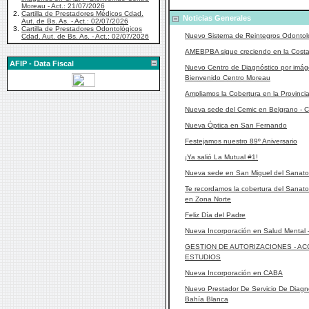
Moreau - Act.: 21/07/2026
2.
Cartilla de Prestadores Médicos Cdad.
Noticias Generales
Aut. de Bs. As. - Act.: 02/07/2026
3.
Cartilla de Prestadores Odontológicos
Nuevo Sistema de Reintegros Odontol
Cdad. Aut. de Bs. As. - Act.: 02/07/2026
AMEBPBA sigue creciendo en la Costa 
AFIP - Data Fiscal
Nuevo Centro de Diagnóstico por imá
Bienvenido Centro Moreau
Ampliamos la Cobertura en la Provinci
Nueva sede del Cemic en Belgrano -
Nueva Óptica en San Fernando
Festejamos nuestro 89º Aniversario
¡Ya salió La Mutual #1!
Nueva sede en San Miguel del Sanator
Te recordamos la cobertura del Sanat
en Zona Norte
Feliz Día del Padre
Nueva Incorporación en Salud Mental
GESTION DE AUTORIZACIONES - AC
ESTUDIOS
Nueva Incorporación en CABA
Nuevo Prestador De Servicio De Diagn
Bahía Blanca