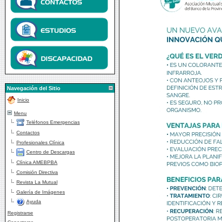
Navegación del Sitio
Inicio
Menu
Teléfonos Emergencias
Contactos
Profesionales Clínica
Centro de Descargas
Clínica AMEBPBA
Comisión Directiva
Revista La Mutual
Galería de Imágenes
Ayuda
Registrarse