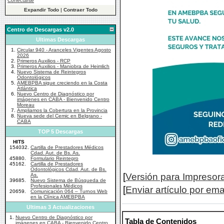
Conectarse
Expandir Todo
|
Contraer Todo
Centro de Descargas v2.0
Ultimas Descargas
1.
Circular 940 - Aranceles Vigentes Agosto
2026
2.
Primeros Auxilios - RCP
3.
Primeros Auxilios - Maniobra de Heimlich
4.
Nuevo Sistema de Reintegros
Odontológicos
5.
AMEBPBA sigue creciendo en la Costa
Atlántica
6.
Nuevo Centro de Diagnóstico por
imágenes en CABA - Bienvenido Centro
Moreau
7.
Ampliamos la Cobertura en la Provincia
8.
Nueva sede del Cemic en Belgrano -
CABA
TOP 5 Descargas
HITS
154032.
Cartilla de Prestadores Médicos
Cdad. Aut. de Bs. As.
45880.
Formulario Reintegro
45162.
Cartilla de Prestadores
Odontológicos Cdad. Aut. de Bs.
[
Versión para Impresor
As.
39685.
Nuevo Sistema de Búsqueda de
Profesionales Médicos
[
Enviar artículo por ema
20659.
Comunicación 064 – Turnos Web
en la Clínica AMEBPBA
Ultimas 3 Actualizaciones
1.
Nuevo Centro de Diagnóstico por
Tabla de Contenidos
imágenes en CABA - Bienvenido Centro