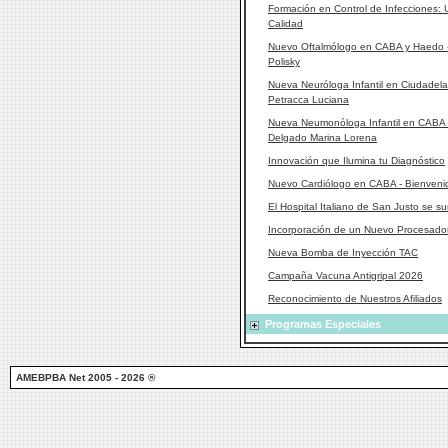
Formación en Control de Infecciones:
Calidad
Nuevo Oftalmólogo en CABA y Haedo - 
Polisky
Nueva Neuróloga Infantil en Ciudadela
Petracca Luciana
Nueva Neumonóloga Infantil en CABA -
Delgado Marina Lorena
Innovación que Ilumina tu Diagnóstico
Nuevo Cardiólogo en CABA - Bienvenido
El Hospital Italiano de San Justo se
Incorporación de un Nuevo Procesado
Nueva Bomba de Inyección TAC
Campaña Vacuna Antigripal 2026
Reconocimiento de Nuestros Afiliados
Programas Especiales
AMEBPBA Net 2005 - 2026 ®