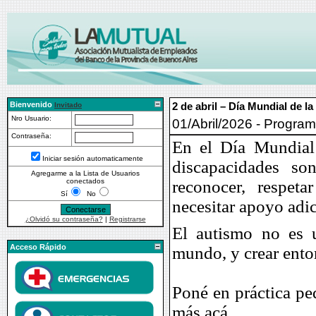
Bienvenido
2 de abril – Día Mundial de l
Invitado
Nro Usuario:
01/Abril/2026 - Progra
Contraseña:
En el Día Mundial
Iniciar sesión automaticamente
discapacidades son
Agregarme a la Lista de Usuarios
conectados
reconocer, respe
Sí
No
necesitar apoyo adi
¿Olvidó su contraseña?
|
Registrarse
El autismo no es u
Acceso Rápido
mundo, y crear ento
Poné en práctica p
más acá.