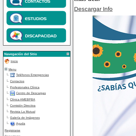
Descargar Info
Navegación del Sitio
Inicio
Menu
Teléfonos Emergencias
Contactos
Profesionales Clínica
Centro de Descargas
Clínica AMEBPBA
Comisión Directiva
Revista La Mutual
Galería de Imágenes
Ayuda
Registrarse