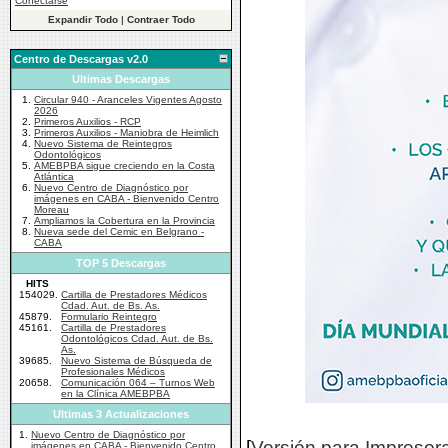
Conectarse
Expandir Todo
|
Contraer Todo
Centro de Descargas v2.0
Ultimas Descargas
1.
Circular 940 - Aranceles Vigentes Agosto
2026
2.
Primeros Auxilios - RCP
3.
Primeros Auxilios - Maniobra de Heimlich
4.
Nuevo Sistema de Reintegros
Odontológicos
5.
AMEBPBA sigue creciendo en la Costa
Atlántica
6.
Nuevo Centro de Diagnóstico por
imágenes en CABA - Bienvenido Centro
Moreau
7.
Ampliamos la Cobertura en la Provincia
8.
Nueva sede del Cemic en Belgrano -
CABA
TOP 5 Descargas
HITS
154029.
Cartilla de Prestadores Médicos
Cdad. Aut. de Bs. As.
45879.
Formulario Reintegro
45161.
Cartilla de Prestadores
Odontológicos Cdad. Aut. de Bs.
As.
39685.
Nuevo Sistema de Búsqueda de
Profesionales Médicos
20658.
Comunicación 064 – Turnos Web
en la Clínica AMEBPBA
Ultimas 3 Actualizaciones
1.
Nuevo Centro de Diagnóstico por
[
Versión para Impresor
imágenes en CABA - Bienvenido Centro